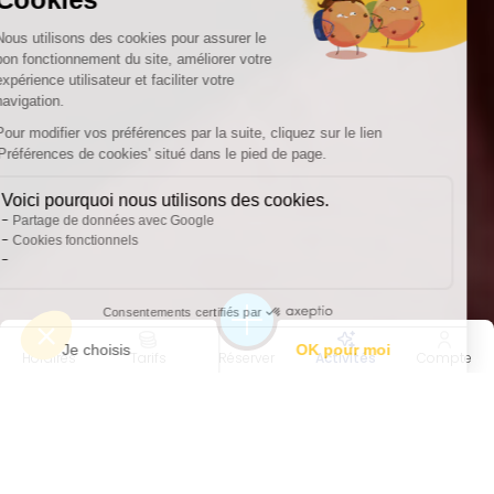
Horaires
Tarifs
Réserver
Activités
Compte
45 MIN
PERF